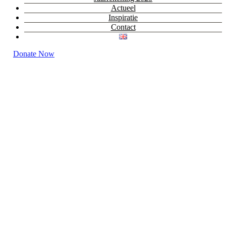
Actueel
Inspiratie
Contact
Donate Now
Positieve impact
!
Direct,
van mens tot mens.
HUMANE
H
elp
U
s
M
ake
A
differe
N
c
E
!