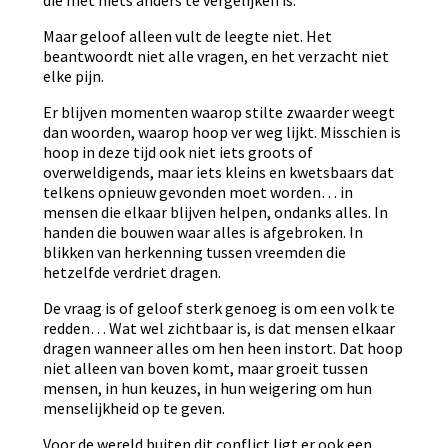
die met niets anders te vergelijken is.
Maar geloof alleen vult de leegte niet. Het
beantwoordt niet alle vragen, en het verzacht niet
elke pijn.
Er blijven momenten waarop stilte zwaarder weegt
dan woorden, waarop hoop ver weg lijkt. Misschien is
hoop in deze tijd ook niet iets groots of
overweldigends, maar iets kleins en kwetsbaars dat
telkens opnieuw gevonden moet worden… in
mensen die elkaar blijven helpen, ondanks alles. In
handen die bouwen waar alles is afgebroken. In
blikken van herkenning tussen vreemden die
hetzelfde verdriet dragen.
De vraag is of geloof sterk genoeg is om een volk te
redden… Wat wel zichtbaar is, is dat mensen elkaar
dragen wanneer alles om hen heen instort. Dat hoop
niet alleen van boven komt, maar groeit tussen
mensen, in hun keuzes, in hun weigering om hun
menselijkheid op te geven.
Voor de wereld buiten dit conflict ligt er ook een