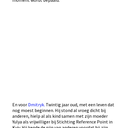
moment wordt bepaald.
En voor
Dmitryk.
Twintig jaar oud, met een leven dat
nog moest beginnen. Hij stond al vroeg dicht bij
anderen, hielp al als kind samen met zijn moeder
Yulya als vrijwilliger bij Stichting Reference Point in
Kyiv. Hij kende de pijn van anderen voordat hij zijn