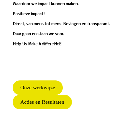
Waardoor we impact kunnen maken.
Positieve impact!
Direct, van mens tot mens. Bevlogen en transparant.
Daar gaan en staan we voor.
H
elp
U
s
M
ake
A
differe
N
c
E
!
Onze werkwijze
Acties en Resultaten